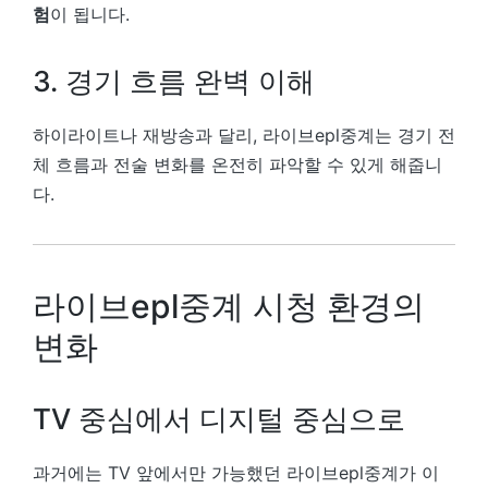
험
이 됩니다.
3. 경기 흐름 완벽 이해
하이라이트나 재방송과 달리, 라이브epl중계는 경기 전
체 흐름과 전술 변화를 온전히 파악할 수 있게 해줍니
다.
라이브epl중계 시청 환경의
변화
TV 중심에서 디지털 중심으로
과거에는 TV 앞에서만 가능했던 라이브epl중계가 이