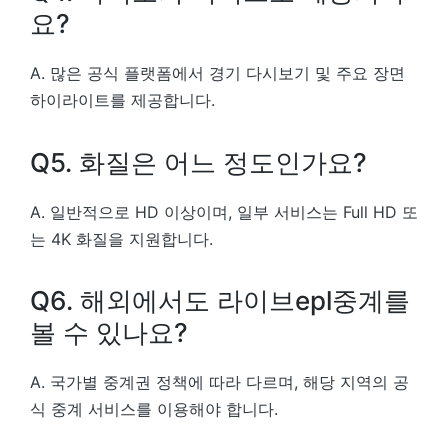
요?
A. 많은 공식 플랫폼에서 경기 다시보기 및 주요 장면
하이라이트를 제공합니다.
Q5. 화질은 어느 정도인가요?
A. 일반적으로 HD 이상이며, 일부 서비스는 Full HD 또
는 4K 화질을 지원합니다.
Q6. 해외에서도 라이브epl중계를
볼 수 있나요?
A. 국가별 중계권 정책에 따라 다르며, 해당 지역의 공
식 중계 서비스를 이용해야 합니다.