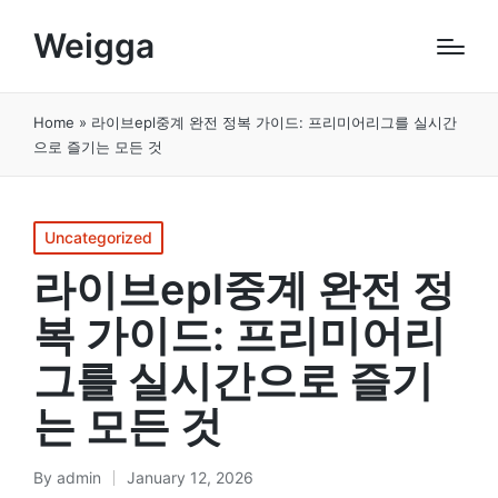
Weigga
Home
»
라이브epl중계 완전 정복 가이드: 프리미어리그를 실시간
으로 즐기는 모든 것
Posted
Uncategorized
in
라이브epl중계 완전 정
복 가이드: 프리미어리
그를 실시간으로 즐기
는 모든 것
By
admin
January 12, 2026
Posted