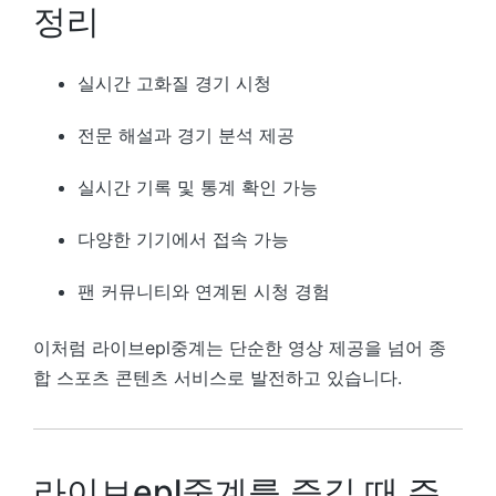
정리
실시간 고화질 경기 시청
전문 해설과 경기 분석 제공
실시간 기록 및 통계 확인 가능
다양한 기기에서 접속 가능
팬 커뮤니티와 연계된 시청 경험
이처럼 라이브epl중계는 단순한 영상 제공을 넘어 종
합 스포츠 콘텐츠 서비스로 발전하고 있습니다.
라이브epl중계를 즐길 때 주