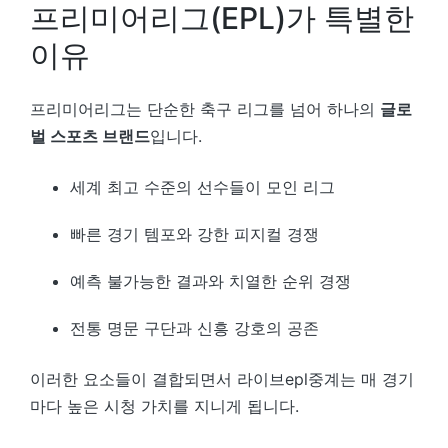
프리미어리그(EPL)가 특별한
이유
프리미어리그는 단순한 축구 리그를 넘어 하나의
글로
벌 스포츠 브랜드
입니다.
세계 최고 수준의 선수들이 모인 리그
빠른 경기 템포와 강한 피지컬 경쟁
예측 불가능한 결과와 치열한 순위 경쟁
전통 명문 구단과 신흥 강호의 공존
이러한 요소들이 결합되면서 라이브epl중계는 매 경기
마다 높은 시청 가치를 지니게 됩니다.