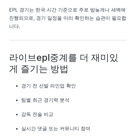
EPL 경기는 한국 시간 기준으로 주로 밤늦게나 새벽에
진행되므로, 경기 일정을 미리 확인하는 습관이 필요합
니다.
라이브epl중계를 더 재미있
게 즐기는 방법
경기 전 선발 라인업 확인
팀별 최근 경기력 분석
감독 전술 비교
실시간 댓글 또는 커뮤니티 참여