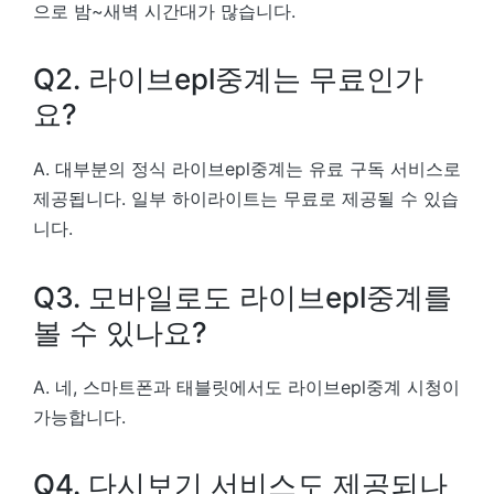
으로 밤~새벽 시간대가 많습니다.
Q2. 라이브epl중계는 무료인가
요?
A. 대부분의 정식 라이브epl중계는 유료 구독 서비스로
제공됩니다. 일부 하이라이트는 무료로 제공될 수 있습
니다.
Q3. 모바일로도 라이브epl중계를
볼 수 있나요?
A. 네, 스마트폰과 태블릿에서도 라이브epl중계 시청이
가능합니다.
Q4. 다시보기 서비스도 제공되나