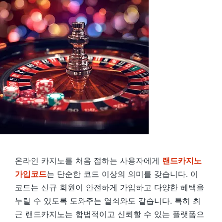
온라인 카지노를 처음 접하는 사용자에게
랜드카지노
가입코드
는 단순한 코드 이상의 의미를 갖습니다. 이
코드는 신규 회원이 안전하게 가입하고 다양한 혜택을
누릴 수 있도록 도와주는 열쇠와도 같습니다. 특히 최
근 랜드카지노는 합법적이고 신뢰할 수 있는 플랫폼으