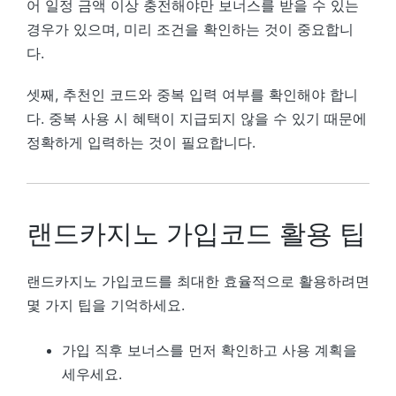
어 일정 금액 이상 충전해야만 보너스를 받을 수 있는
경우가 있으며, 미리 조건을 확인하는 것이 중요합니
다.
셋째, 추천인 코드와 중복 입력 여부를 확인해야 합니
다. 중복 사용 시 혜택이 지급되지 않을 수 있기 때문에
정확하게 입력하는 것이 필요합니다.
랜드카지노 가입코드 활용 팁
랜드카지노 가입코드를 최대한 효율적으로 활용하려면
몇 가지 팁을 기억하세요.
가입 직후 보너스를 먼저 확인하고 사용 계획을
세우세요.