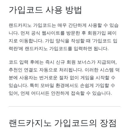
가입코드 사용 방법
랜드카지노 가입코드는 매우 간단하게 사용할 수 있습
니다. 먼저 공식 웹사이트를 방문한 후 회원가입 페이
지로 이동합니다. 가입 양식을 작성할 때 ‘가입코드 입
력란’에 랜드카지노 가입코드를 입력하면 됩니다.
코드 입력 후에는 즉시 신규 회원 보너스가 지급되며,
추천인 연결도 자동으로 처리됩니다. 이러한 시스템 덕
분에 사용자는 번거로운 절차 없이 게임을 시작할 수
있습니다. 특히 모바일 환경에서도 손쉽게 가입할 수
있어, 언제 어디서든 안전하게 접속할 수 있습니다.
랜드카지노 가입코드의 장점