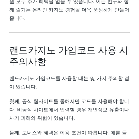
원 모두 추가 혜택을 얻을 수 있습니다. 이는 친구와 함
께 즐기는 온라인 카지노 경험을 더욱 풍성하게 만들어
줍니다.
랜드카지노 가입코드 사용 시
주의사항
랜드카지노 가입코드를 사용할 때는 몇 가지 주의할 점
이 있습니다.
첫째, 공식 웹사이트를 통해서만 코드를 사용해야 합니
다. 비공식 사이트에서 입력할 경우 개인정보 유출이나
사기 피해의 위험이 있습니다.
둘째, 보너스와 혜택은 이용 조건이 따릅니다. 예를 들