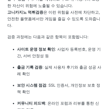
한 자산이 위험에 노출될 수 있습니다.
고니카지노 먹튀검증
은 이런 위험을 사전에 차단하고,
안전한 플랫폼에서만 게임을 즐길 수 있도록 도와줍니
다.
검증 과정에는 다음과 같은 항목이 포함됩니다:
사이트 운영 정보 확인
: 사업자 등록번호, 운영 기
간, 서버 안정성 등
출금 기록 검증
: 실제 사용자 후기와 출금 성공 사
례 확인
보안 시스템 점검
: SSL 인증서, 개인정보 보호 정
책 확인
커뮤니티 피드백
: 온라인 포럼과 리뷰를 통한 신