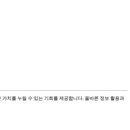
 가치를 누릴 수 있는 기회를 제공합니다. 올바른 정보 활용과