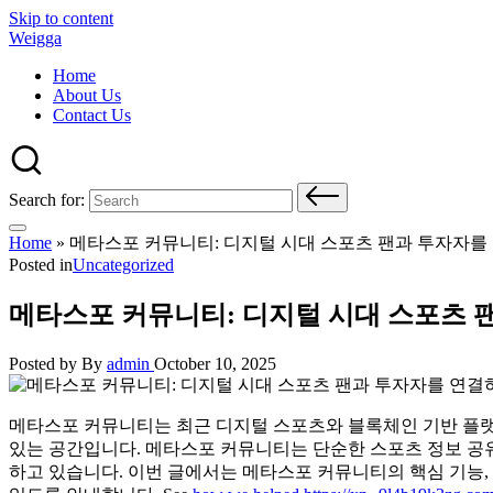
Skip to content
Weigga
Home
About Us
Contact Us
Search for:
Home
»
메타스포 커뮤니티: 디지털 시대 스포츠 팬과 투자자를
Posted in
Uncategorized
메타스포 커뮤니티: 디지털 시대 스포츠 
Posted by
By
admin
October 10, 2025
메타스포 커뮤니티는 최근 디지털 스포츠와 블록체인 기반 플랫
있는 공간입니다. 메타스포 커뮤니티는 단순한 스포츠 정보 공유
하고 있습니다. 이번 글에서는 메타스포 커뮤니티의 핵심 기능, 참