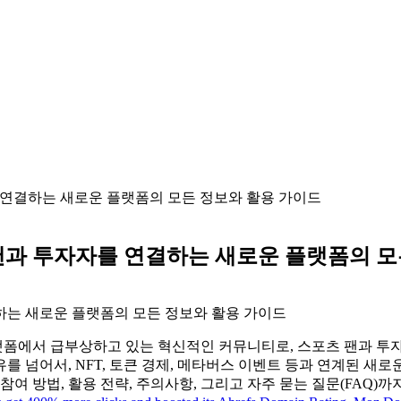
 연결하는 새로운 플랫폼의 모든 정보와 활용 가이드
팬과 투자자를 연결하는 새로운 플랫폼의 모
폼에서 급부상하고 있는 혁신적인 커뮤니티로, 스포츠 팬과 투자
를 넘어서, NFT, 토큰 경제, 메타버스 이벤트 등과 연계된 
여 방법, 활용 전략, 주의사항, 그리고 자주 묻는 질문(FAQ)