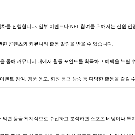
절차를 진행합니다. 일부 이벤트나 NFT 참여를 위해서는 신원 인
 관련 콘텐츠와 커뮤니티 활동 알림을 받을 수 있습니다.
활동을 통해 커뮤니티 내에서 활동 포인트를 획득하고 혜택을 누릴 
이벤트 참여, 경품 응모, 회원 등급 상승 등 다양한 활동을 즐길 
가 의견 등을 체계적으로 수집하고 분석하면 스포츠 베팅이나 투자