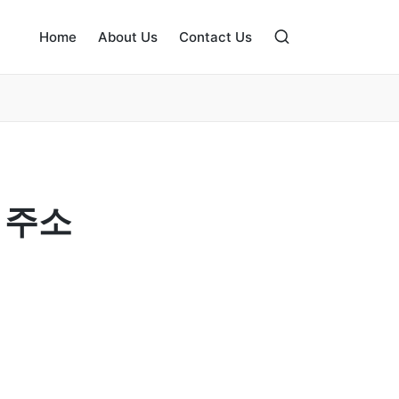
Home
About Us
Contact Us
 주소