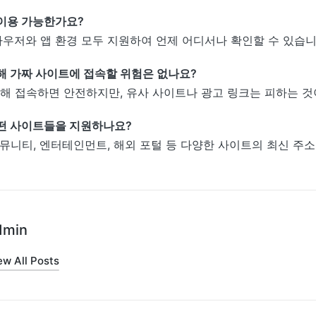
 이용 가능한가요?
브라우저와 앱 환경 모두 지원하여 언제 어디서나 확인할 수 있습니
통해 가짜 사이트에 접속할 위험은 없나요?
 통해 접속하면 안전하지만, 유사 사이트나 광고 링크는 피하는 것
어떤 사이트들을 지원하나요?
커뮤니티, 엔터테인먼트, 해외 포털 등 다양한 사이트의 최신 주
dmin
ew All Posts