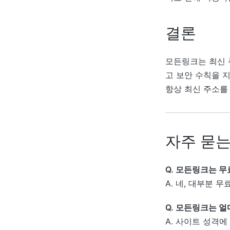
결론
모든링크는 최신 
고 보안 수칙을 
항상 최신 주소를
자주 묻는
Q. 모든링크는 무
A. 네, 대부분 
Q. 모든링크는 
A. 사이트 성격에