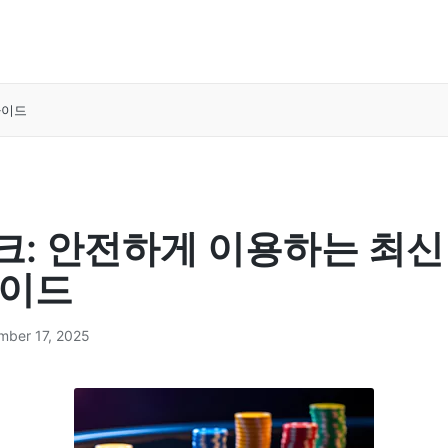
가이드
: 안전하게 이용하는 최신
가이드
mber 17, 2025