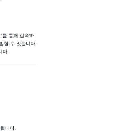
로를 통해 접속하
방할 수 있습니다.
니다.
신됩니다.