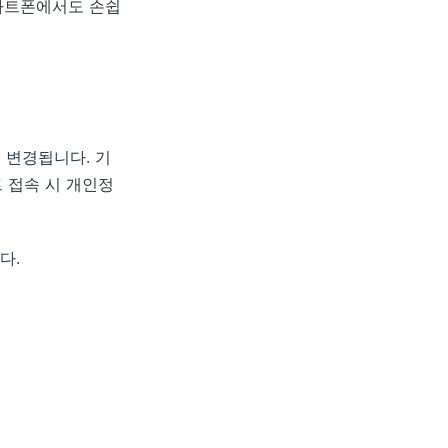
마트폰에서도 손쉽
 변경됩니다. 기
트 접속 시 개인정
다.