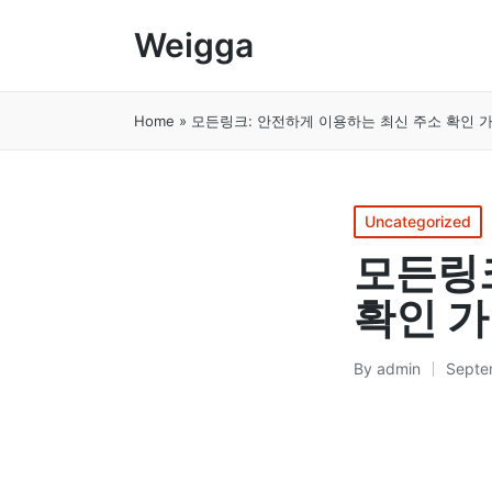
Weigga
Home
»
모든링크: 안전하게 이용하는 최신 주소 확인 
Posted
Uncategorized
in
모든링크
확인 
By
admin
Septe
Posted
by