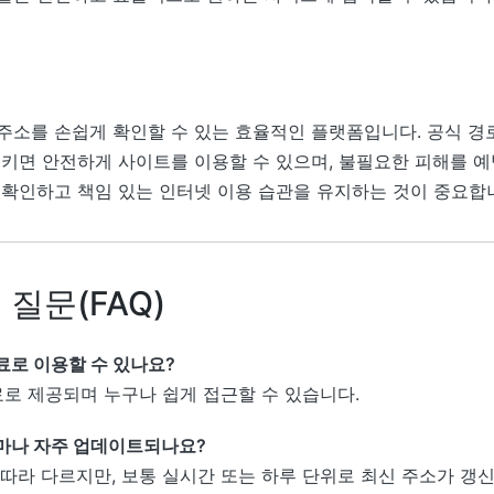
주소를 손쉽게 확인할 수 있는 효율적인 플랫폼입니다. 공식 경
지키면 안전하게 사이트를 이용할 수 있으며, 불필요한 피해를 예
 확인하고 책임 있는 인터넷 이용 습관을 유지하는 것이 중요합
 질문(FAQ)
료로 이용할 수 있나요?
무료로 제공되며 누구나 쉽게 접근할 수 있습니다.
얼마나 자주 업데이트되나요?
 따라 다르지만, 보통 실시간 또는 하루 단위로 최신 주소가 갱