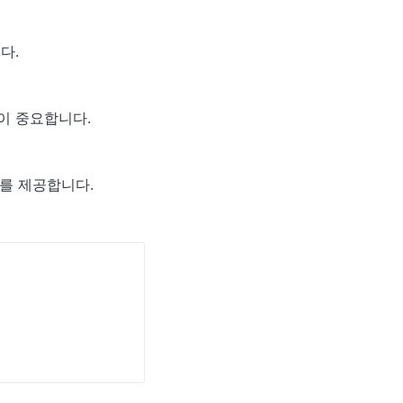
다.
이 중요합니다.
소를 제공합니다.