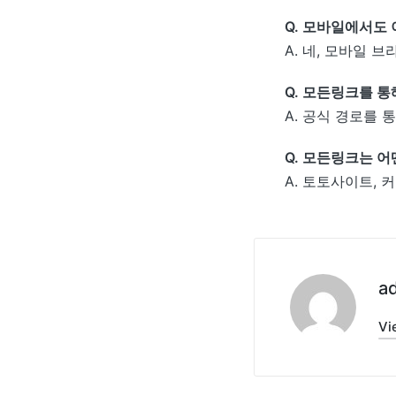
Q. 모바일에서도
A. 네, 모바일 
Q. 모든링크를 
A. 공식 경로를
Q. 모든링크는 
A. 토토사이트, 
a
Vi