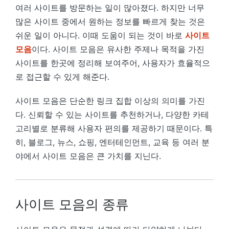
여러 사이트를 방문하는 일이 많아졌다. 하지만 너무
많은 사이트 중에서 원하는 정보를 빠르게 찾는 것은
쉬운 일이 아니다. 이때 도움이 되는 것이 바로
사이트
모음
이다. 사이트 모음은 유사한 주제나 목적을 가진
사이트를 한곳에 정리해 보여주어, 사용자가 효율적으
로 접근할 수 있게 해준다.
사이트 모음은 단순한 링크 집합 이상의 의미를 가진
다. 신뢰할 수 있는 사이트를 추천하거나, 다양한 카테
고리별로 분류해 사용자 편의를 제공하기 때문이다. 특
히, 블로그, 뉴스, 쇼핑, 엔터테인먼트, 교육 등 여러 분
야에서 사이트 모음은 큰 가치를 지닌다.
사이트 모음의 종류