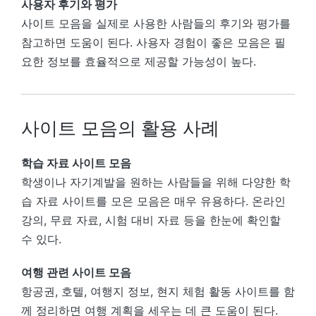
사용자 후기와 평가
사이트 모음을 실제로 사용한 사람들의 후기와 평가를
참고하면 도움이 된다. 사용자 경험이 좋은 모음은 필
요한 정보를 효율적으로 제공할 가능성이 높다.
사이트 모음의 활용 사례
학습 자료 사이트 모음
학생이나 자기계발을 원하는 사람들을 위해 다양한 학
습 자료 사이트를 모은 모음은 매우 유용하다. 온라인
강의, 무료 자료, 시험 대비 자료 등을 한눈에 확인할
수 있다.
여행 관련 사이트 모음
항공권, 호텔, 여행지 정보, 현지 체험 활동 사이트를 함
께 정리하면 여행 계획을 세우는 데 큰 도움이 된다.