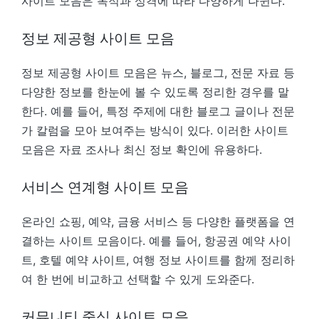
사이트 모음은 목적과 성격에 따라 다양하게 나뉜다.
정보 제공형 사이트 모음
정보 제공형 사이트 모음은 뉴스, 블로그, 전문 자료 등
다양한 정보를 한눈에 볼 수 있도록 정리한 경우를 말
한다. 예를 들어, 특정 주제에 대한 블로그 글이나 전문
가 칼럼을 모아 보여주는 방식이 있다. 이러한 사이트
모음은 자료 조사나 최신 정보 확인에 유용하다.
서비스 연계형 사이트 모음
온라인 쇼핑, 예약, 금융 서비스 등 다양한 플랫폼을 연
결하는 사이트 모음이다. 예를 들어, 항공권 예약 사이
트, 호텔 예약 사이트, 여행 정보 사이트를 함께 정리하
여 한 번에 비교하고 선택할 수 있게 도와준다.
커뮤니티 중심 사이트 모음