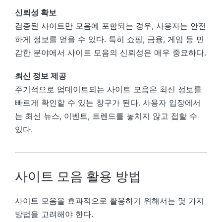
신뢰성 확보
검증된 사이트만 모음에 포함되는 경우, 사용자는 안전
하게 정보를 얻을 수 있다. 특히 쇼핑, 금융, 게임 등 민
감한 분야에서 사이트 모음의 신뢰성은 매우 중요하다.
최신 정보 제공
주기적으로 업데이트되는 사이트 모음은 최신 정보를
빠르게 확인할 수 있는 창구가 된다. 사용자 입장에서
는 최신 뉴스, 이벤트, 트렌드를 놓치지 않고 접할 수
있다.
사이트 모음 활용 방법
사이트 모음을 효과적으로 활용하기 위해서는 몇 가지
방법을 고려해야 한다.