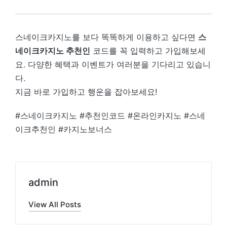
스네이크카지노를 보다 똑똑하게 이용하고 싶다면
스
네이크카지노 추천인
코드를 꼭 입력하고 가입해보세
요. 다양한 혜택과 이벤트가 여러분을 기다리고 있습니
다.
지금 바로 가입하고 행운을 잡아보세요!
#스네이크카지노 #추천인코드 #온라인카지노 #스네
이크추천인 #카지노보너스
admin
View All Posts