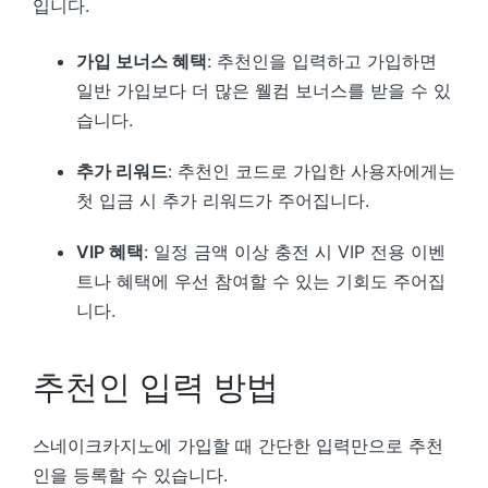
입니다.
가입 보너스 혜택
: 추천인을 입력하고 가입하면
일반 가입보다 더 많은 웰컴 보너스를 받을 수 있
습니다.
추가 리워드
: 추천인 코드로 가입한 사용자에게는
첫 입금 시 추가 리워드가 주어집니다.
VIP 혜택
: 일정 금액 이상 충전 시 VIP 전용 이벤
트나 혜택에 우선 참여할 수 있는 기회도 주어집
니다.
추천인 입력 방법
스네이크카지노에 가입할 때 간단한 입력만으로 추천
인을 등록할 수 있습니다.