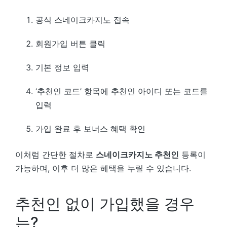
공식 스네이크카지노 접속
회원가입 버튼 클릭
기본 정보 입력
‘추천인 코드’ 항목에 추천인 아이디 또는 코드를
입력
가입 완료 후 보너스 혜택 확인
이처럼 간단한 절차로
스네이크카지노 추천인
등록이
가능하며, 이후 더 많은 혜택을 누릴 수 있습니다.
추천인 없이 가입했을 경우
는?