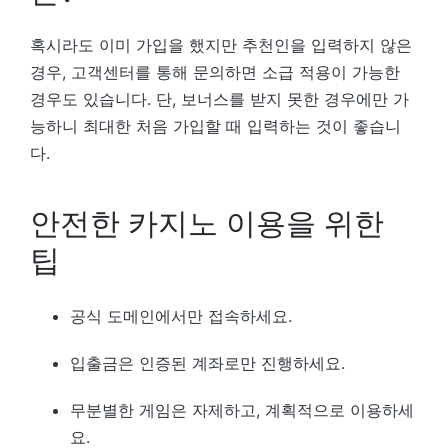
혹시라도 이미 가입을 했지만 추천인을 입력하지 않은
경우, 고객센터를 통해 문의하면 소급 적용이 가능한
경우도 있습니다. 단, 보너스를 받지 못한 경우에만 가
능하니 최대한 처음 가입할 때 입력하는 것이 좋습니
다.
안전한 카지노 이용을 위한
팁
공식 도메인에서만 접속하세요.
입출금은 인증된 계좌로만 진행하세요.
무분별한 게임은 자제하고, 계획적으로 이용하세
요.