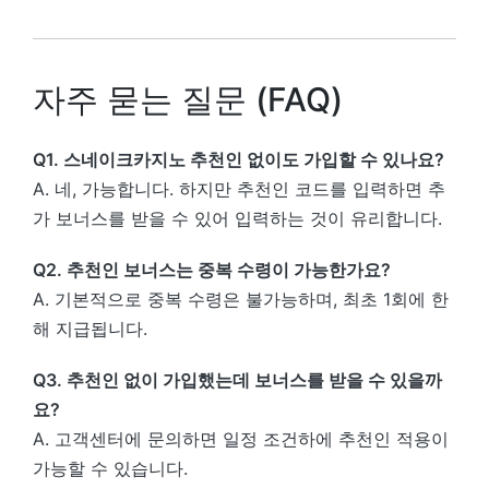
자주 묻는 질문 (FAQ)
Q1. 스네이크카지노 추천인 없이도 가입할 수 있나요?
A. 네, 가능합니다. 하지만 추천인 코드를 입력하면 추
가 보너스를 받을 수 있어 입력하는 것이 유리합니다.
Q2. 추천인 보너스는 중복 수령이 가능한가요?
A. 기본적으로 중복 수령은 불가능하며, 최초 1회에 한
해 지급됩니다.
Q3. 추천인 없이 가입했는데 보너스를 받을 수 있을까
요?
A. 고객센터에 문의하면 일정 조건하에 추천인 적용이
가능할 수 있습니다.