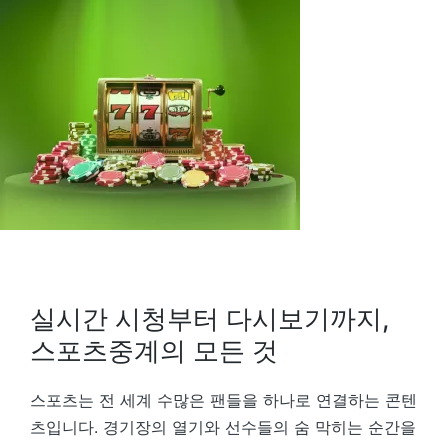
실시간 시청부터 다시보기까지,
스포츠중계의 모든 것
스포츠는 전 세계 수많은 팬들을 하나로 연결하는 콘텐
츠입니다. 경기장의 열기와 선수들의 숨 막히는 순간을