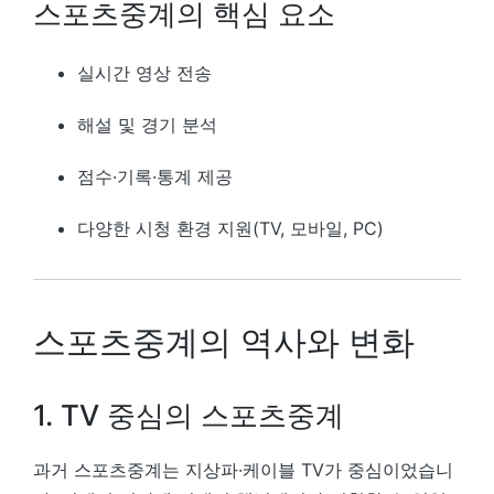
스포츠중계의 핵심 요소
실시간 영상 전송
해설 및 경기 분석
점수·기록·통계 제공
다양한 시청 환경 지원(TV, 모바일, PC)
스포츠중계의 역사와 변화
1. TV 중심의 스포츠중계
과거 스포츠중계는 지상파·케이블 TV가 중심이었습니