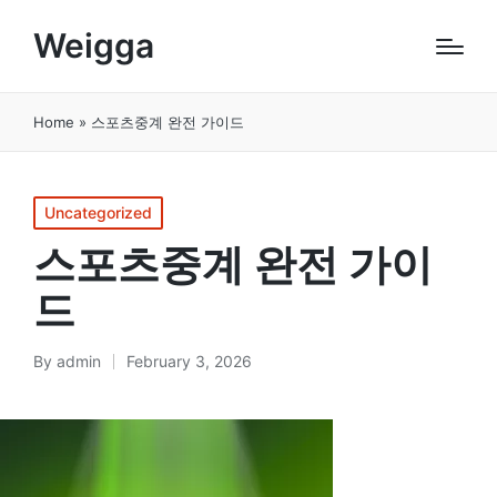
Weigga
Home
»
스포츠중계 완전 가이드
Posted
Uncategorized
in
스포츠중계 완전 가이
드
By
admin
February 3, 2026
Posted
by