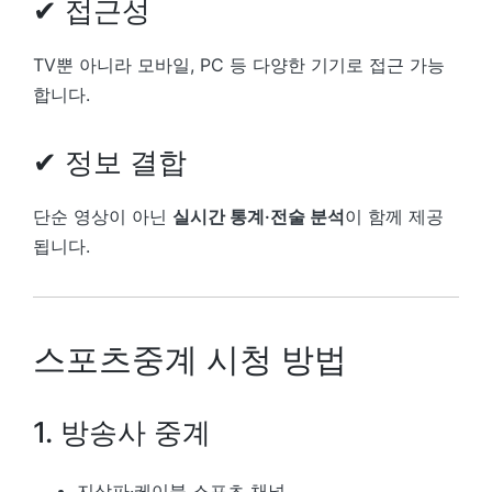
✔ 접근성
TV뿐 아니라 모바일, PC 등 다양한 기기로 접근 가능
합니다.
✔ 정보 결합
단순 영상이 아닌
실시간 통계·전술 분석
이 함께 제공
됩니다.
스포츠중계 시청 방법
1. 방송사 중계
지상파·케이블 스포츠 채널