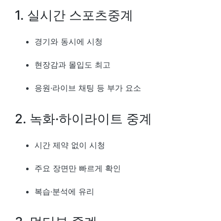
1. 실시간 스포츠중계
경기와 동시에 시청
현장감과 몰입도 최고
응원·라이브 채팅 등 부가 요소
2. 녹화·하이라이트 중계
시간 제약 없이 시청
주요 장면만 빠르게 확인
복습·분석에 유리