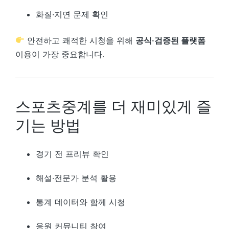
화질·지연 문제 확인
안전하고 쾌적한 시청을 위해
공식·검증된 플랫폼
이용이 가장 중요합니다.
스포츠중계를 더 재미있게 즐
기는 방법
경기 전 프리뷰 확인
해설·전문가 분석 활용
통계 데이터와 함께 시청
응원 커뮤니티 참여