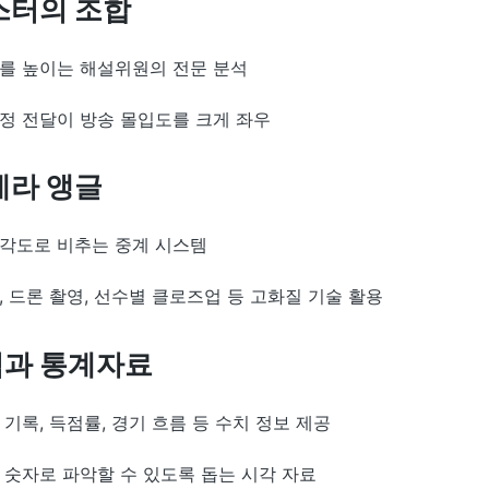
스터의 조합
를 높이는 해설위원의 전문 분석
정 전달이 방송 몰입도를 크게 좌우
메라 앵글
각도로 비추는 중계 시스템
, 드론 촬영, 선수별 클로즈업 등 고화질 기술 활용
과 통계자료
기록, 득점률, 경기 흐름 등 수치 정보 제공
 숫자로 파악할 수 있도록 돕는 시각 자료