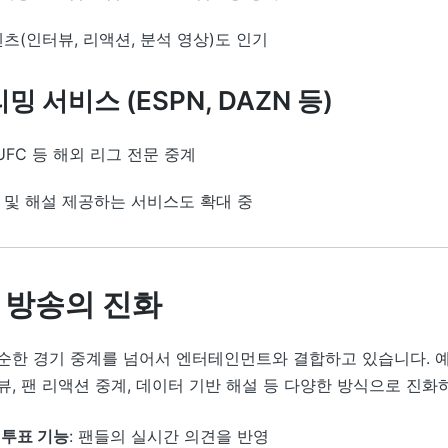
츠(인터뷰, 리액션, 분석 영상)도 인기
 서비스 (ESPN, DAZN 등)
, UFC 등 해외 리그 전문 중계
 및 해설 제공하는 서비스도 확대 중
츠 방송의 진화
순한 경기 중계를 넘어서 엔터테인먼트와 결합하고 있습니다. 예
, 팬 리액션 중계, 데이터 기반 해설 등 다양한 방식으로 진화
 투표 기능
: 팬들의 실시간 의견을 반영