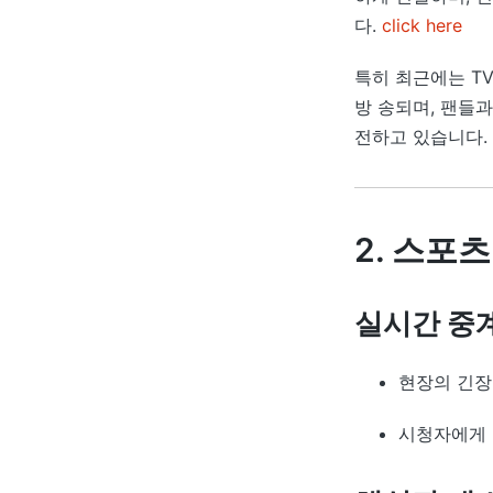
다.
click here
특히 최근에는 TV
방 송되며, 팬들과
전하고 있습니다.
2. 스포
실시간 중
현장의 긴장
시청자에게 