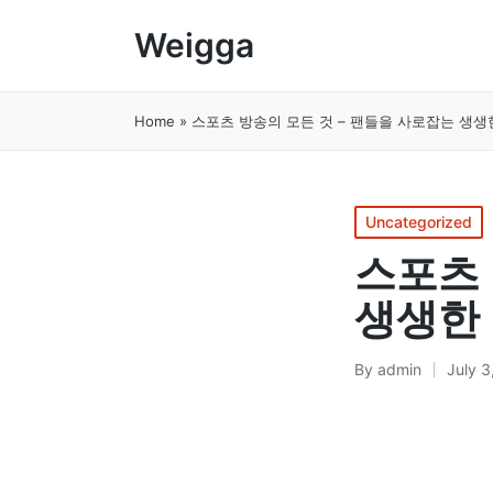
Weigga
Home
»
스포츠 방송의 모든 것 – 팬들을 사로잡는 생생
Posted
Uncategorized
in
스포츠 
생생한
By
admin
July 3
Posted
by