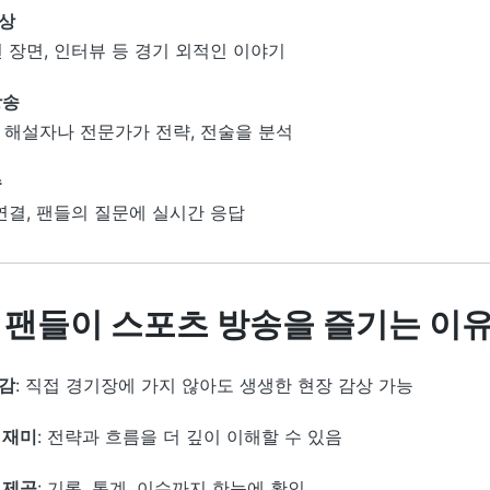
상
련 장면, 인터뷰 등 경기 외적인 이야기
방송
 해설자나 전문가가 전략, 전술을 분석
송
 연결, 팬들의 질문에 실시간 응답
츠 팬들이 스포츠 방송을 즐기는 이
감
: 직접 경기장에 가지 않아도 생생한 현장 감상 가능
 재미
: 전략과 흐름을 더 깊이 이해할 수 있음
 제공
: 기록, 통계, 이슈까지 한눈에 확인