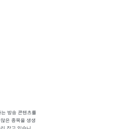
하는 방송 콘텐츠를
 수많은 종목을 생생
자리 잡고 있습니