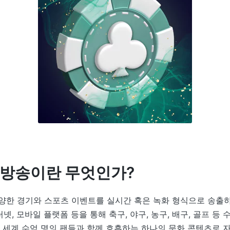
츠 방송이란 무엇인가?
양한 경기와 스포츠 이벤트를 실시간 혹은 녹화 형식으로 송출
인터넷, 모바일 플랫폼 등을 통해 축구, 야구, 농구, 배구, 골프 등
전 세계 수억 명의 팬들과 함께 호흡하는 하나의 문화 콘텐츠로 