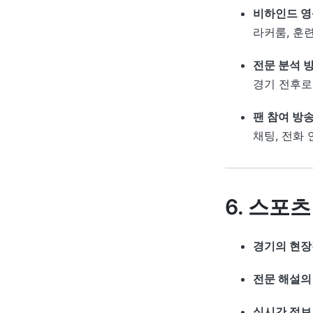
비하인드 영
라커룸, 훈
전문 분석 
경기 전후로
팬 참여 방
채팅, 전화
6. 스포
경기의 현장
전문 해설의
실시간 정보