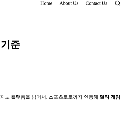
Home
About Us
Contact Us
 기준
한 카지노 플랫폼을 넘어서, 스포츠토토까지 연동해
멀티 게임