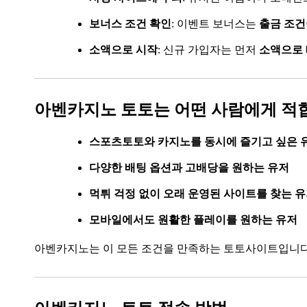
보너스 조건 확인
: 이벤트 보너스는
출금 조건
소액으로 시작
: 신규 가입자는 먼저
소액으로
아벤카지노 토토는 어떤 사람에게 적
스포츠토토와 카지노를 동시에 즐기고 싶은 
다양한 배팅 옵션과 고배당을 원하는 유저
먹튀 걱정 없이 오래 운영된 사이트를 찾는 
모바일에서도 원활한 플레이를 원하는 유저
아벤카지노는 이 모든 조건을 만족하는 토토사이트입니다