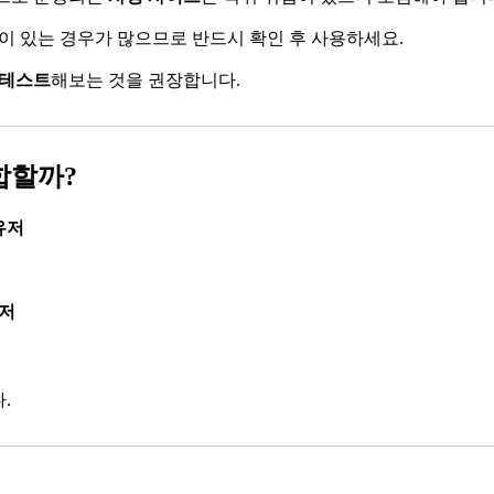
이 있는 경우가 많으므로 반드시 확인 후 사용하세요.
 테스트
해보는 것을 권장합니다.
합할까?
유저
유저
.