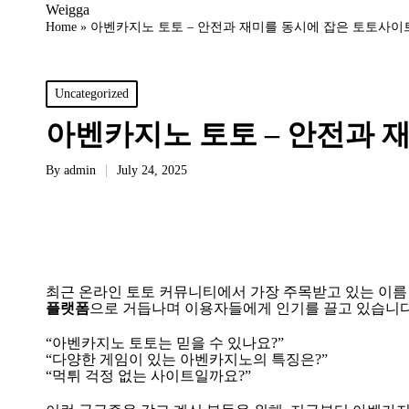
Weigga
Home
»
아벤카지노 토토 – 안전과 재미를 동시에 잡은 토토사이
Posted
Uncategorized
in
아벤카지노 토토 – 안전과 
By
admin
July 24, 2025
Posted
by
최근 온라인 토토 커뮤니티에서 가장 주목받고 있는 이름 중
플랫폼
으로 거듭나며 이용자들에게 인기를 끌고 있습니다
“
아벤카지노 토토
는 믿을 수 있나요?”
“다양한 게임이 있는 아벤카지노의 특징은?”
“먹튀 걱정 없는 사이트일까요?”