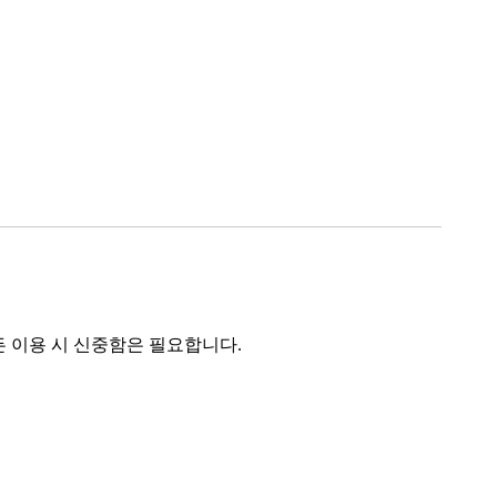
든 이용 시 신중함은 필요합니다.