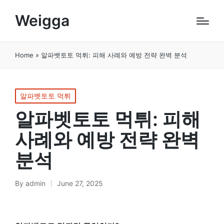
Weigga
Home
»
알파벳토토 먹튀: 피해 사례와 예방 전략 완벽 분석
Posted
알파벳토토 먹튀
in
알파벳토토 먹튀: 피해
사례와 예방 전략 완벽
분석
By
admin
June 27, 2025
Posted
by