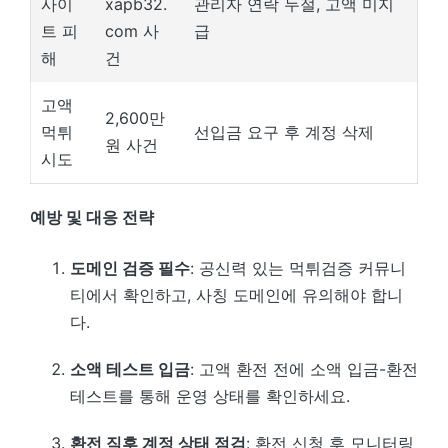
사이
xapb32.
관리자 연락 두절, 고액 미지
트 피
com 사
급
해
건
고액
2,600만
먹튀
선입금 요구 후 계정 삭제
원 사건
시도
예방 및 대응 전략
도메인 검증 필수
: 공신력 있는 먹튀검증 커뮤니
티에서 확인하고, 사칭 도메인에 유의해야 합니
다.
소액 테스트 입금
: 고액 환전 전에 소액 입금-환전
테스트를 통해 운영 상태를 확인하세요.
환전 직후 계정 상태 점검
: 환전 신청 후 모니터링