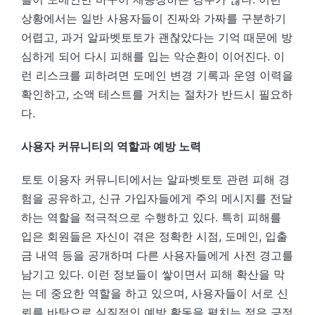
상황에서는 일반 사용자들이 진짜와 가짜를 구분하기
어렵고, 과거 알파벳토토가 괜찮았다는 기억 때문에 방
심하게 되어 다시 피해를 입는 악순환이 이어진다. 이
런 리스크를 피하려면 도메인 변경 기록과 운영 이력을
확인하고, 소액 테스트를 거치는 절차가 반드시 필요하
다.
사용자 커뮤니티의 역할과 예방 노력
토토 이용자 커뮤니티에서는 알파벳토토 관련 피해 경
험을 공유하고, 신규 가입자들에게 주의 메시지를 전달
하는 역할을 적극적으로 수행하고 있다. 특히 피해를
입은 회원들은 자신이 겪은 정확한 시점, 도메인, 입출
금 내역 등을 공개하며 다른 사용자들에게 사전 경고를
남기고 있다. 이런 정보들이 쌓이면서 피해 확산을 막
는 데 중요한 역할을 하고 있으며, 사용자들이 서로 신
뢰를 바탕으로 실질적인 예방 활동을 펼치는 점은 긍정