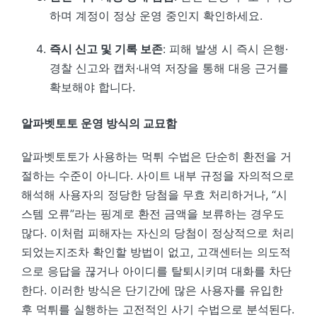
하며 계정이 정상 운영 중인지 확인하세요.
즉시 신고 및 기록 보존
: 피해 발생 시 즉시 은행·
경찰 신고와 캡처·내역 저장을 통해 대응 근거를
확보해야 합니다.
알파벳토토 운영 방식의 교묘함
알파벳토토가 사용하는 먹튀 수법은 단순히 환전을 거
절하는 수준이 아니다. 사이트 내부 규정을 자의적으로
해석해 사용자의 정당한 당첨을 무효 처리하거나, “시
스템 오류”라는 핑계로 환전 금액을 보류하는 경우도
많다. 이처럼 피해자는 자신의 당첨이 정상적으로 처리
되었는지조차 확인할 방법이 없고, 고객센터는 의도적
으로 응답을 끊거나 아이디를 탈퇴시키며 대화를 차단
한다. 이러한 방식은 단기간에 많은 사용자를 유입한
후 먹튀를 실행하는 고전적인 사기 수법으로 분석된다.