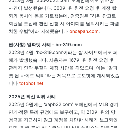
2023년 3월, ‘apb‑2022.com’ 도메인에서도 유사한
사건이 발생했습니다. 300만 원 환전 요청 후 계정 탈
퇴와 동시에 돈을 가로챘는데, 검증팀은 “허위 광고로
회원을 모집해 환전 신청 시 아이디를 탈퇴시키는 파렴
치한 수법”이라 지적했습니다
oncapan.com
.
짭(사칭) 알파벳 사례 – bc‑319.com
2023년 4월, ‘bc‑319.com’이라는 짭 사이트에서도 피
해가 발생했습니다. 사용자는 167만 원 환전 요청 후
관리자 연락 두절과 계정 차단을 겪었으며, 이는 “알파
벳 짭 사이트 먹티”라는 제목으로 토토핫에 게시되었습
니다
totohot.net
.
2025년 최신 먹튀 사례
2025년 5월에는 ‘xapb32.com’ 도메인에서 MLB 경기
연기·적중 특례 규정에도 불구하고, 약 210만 원의 당
첨금을 지급하지 않고 계정을 차단한 사례가 보고되었
으며, 피해 분석 전문 커뮤니티 먹튀폴리스는 이를 “부