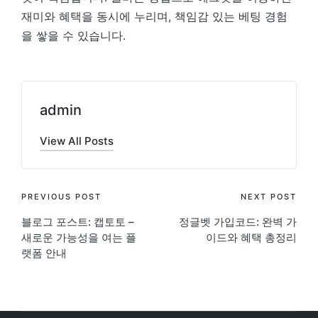
재미와 혜택을 동시에 누리며, 책임감 있는 베팅 경험
을 쌓을 수 있습니다.
admin
View All Posts
Post
PREVIOUS POST
NEXT POST
블로그 포스트: 캡토토 –
정글벳 가입코드: 완벽 가
navigation
새로운 가능성을 여는 플
이드와 혜택 총정리
랫폼 안내