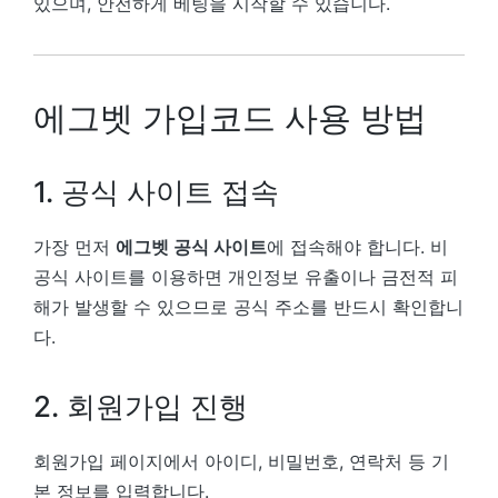
있으며, 안전하게 베팅을 시작할 수 있습니다.
에그벳 가입코드 사용 방법
1. 공식 사이트 접속
가장 먼저
에그벳 공식 사이트
에 접속해야 합니다. 비
공식 사이트를 이용하면 개인정보 유출이나 금전적 피
해가 발생할 수 있으므로 공식 주소를 반드시 확인합니
다.
2. 회원가입 진행
회원가입 페이지에서 아이디, 비밀번호, 연락처 등 기
본 정보를 입력합니다.