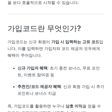
을 보다 효율적으로 시작할 수 있습니다.
가입코드란 무엇인가?
가입코드는 신규 회원이
가입 시 입력하는 고유 코드
입
니다. 이를 입력하면 가입자와 코드 제공자 모두에게
혜택이 주어집니다.
신규 가입자 혜택
: 초기 충전 보너스, 무료 포인
트, 이벤트 참여권 등
추천인/코드 제공자 혜택
: 신규 회원 가입 시 추가
포인트나 보너스 지급
즉, 가입코드를 활용하면 누구나
상호 이익
을 얻을 수