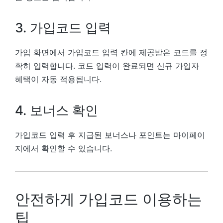
3. 가입코드 입력
가입 화면에서 가입코드 입력 칸에 제공받은 코드를 정
확히 입력합니다. 코드 입력이 완료되면 신규 가입자
혜택이 자동 적용됩니다.
4. 보너스 확인
가입코드 입력 후 지급된 보너스나 포인트는 마이페이
지에서 확인할 수 있습니다.
안전하게 가입코드 이용하는
팁