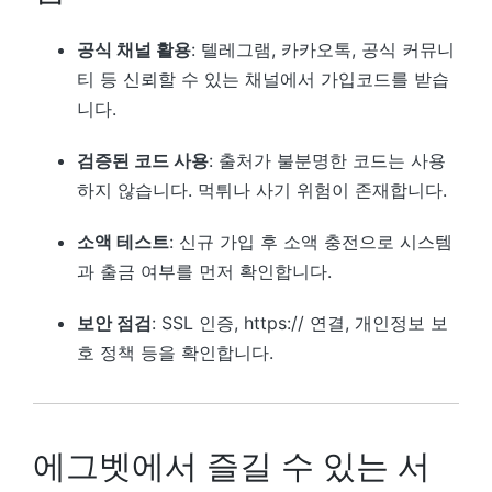
공식 채널 활용
: 텔레그램, 카카오톡, 공식 커뮤니
티 등 신뢰할 수 있는 채널에서 가입코드를 받습
니다.
검증된 코드 사용
: 출처가 불분명한 코드는 사용
하지 않습니다. 먹튀나 사기 위험이 존재합니다.
소액 테스트
: 신규 가입 후 소액 충전으로 시스템
과 출금 여부를 먼저 확인합니다.
보안 점검
: SSL 인증, https:// 연결, 개인정보 보
호 정책 등을 확인합니다.
에그벳에서 즐길 수 있는 서