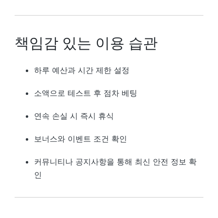
책임감 있는 이용 습관
하루 예산과 시간 제한 설정
소액으로 테스트 후 점차 베팅
연속 손실 시 즉시 휴식
보너스와 이벤트 조건 확인
커뮤니티나 공지사항을 통해 최신 안전 정보 확
인