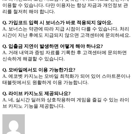
이용할 수 있습니다. 다만 이용자는 항상 자금과 개인정보 관
리를 철저히 해야 합니다.
Q. 가입코드 입력 시 보너스가 바로 적용되지 않아요.
A. 보너스는 약관에 따라 지급 시점이 다를 수 있습니다. 처리
시간이 지난 후에도 지급되지 않으면 고객센터에 문의하세요.
Q. 입출금 지연이 발생하면 어떻게 해야 하나요?
A. 거래 내역과 증빙 자료를 기록한 후 고객센터에 문의하면
신속하게 해결할 수 있습니다.
Q. 모바일에서도 이용 가능한가요?
A. 에코벳 카지노는 모바일 최적화가 되어 있어 스마트폰이나
태블릿에서도 원활하게 이용 가능합니다.
Q. 라이브 카지노도 제공되나요?
A. 네, 실시간 딜러와 상호작용하며 게임을 즐길 수 있는 라이
브 카지노 기능을 제공합니다.