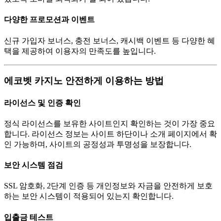
다양한 프로모션과 이벤트
신규 가입자 보너스, 충전 보너스, 캐시백 이벤트 등 다양한 혜
택을 제공하여 이용자의 만족도를 높입니다.
에코벳 카지노 안전하게 이용하는 방법
라이선스 및 인증 확인
정식 라이선스를 보유한 사이트인지 확인하는 것이 가장 중요
합니다. 라이선스 정보는 사이트 하단이나 소개 페이지에서 확
인 가능하며, 사이트의 공정성과 투명성을 보장합니다.
보안 시스템 점검
SSL 암호화, 2단계 인증 등 개인정보와 자금을 안전하게 보호
하는 보안 시스템이 적용되어 있는지 확인합니다.
입출금 테스트