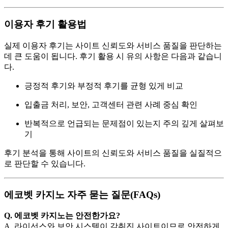
이용자 후기 활용법
실제 이용자 후기는 사이트 신뢰도와 서비스 품질을 판단하는
데 큰 도움이 됩니다. 후기 활용 시 유의 사항은 다음과 같습니
다.
긍정적 후기와 부정적 후기를 균형 있게 비교
입출금 처리, 보안, 고객센터 관련 사례 중심 확인
반복적으로 언급되는 문제점이 있는지 주의 깊게 살펴보
기
후기 분석을 통해 사이트의 신뢰도와 서비스 품질을 실질적으
로 판단할 수 있습니다.
에코벳 카지노 자주 묻는 질문(FAQs)
Q. 에코벳 카지노는 안전한가요?
A. 라이선스와 보안 시스템이 갖춰진 사이트이므로 안전하게