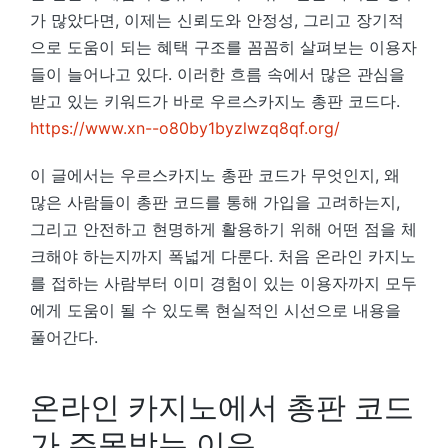
가 많았다면, 이제는 신뢰도와 안정성, 그리고 장기적
으로 도움이 되는 혜택 구조를 꼼꼼히 살펴보는 이용자
들이 늘어나고 있다. 이러한 흐름 속에서 많은 관심을
받고 있는 키워드가 바로 우르스카지노 총판 코드다.
https://www.xn--o80by1byzlwzq8qf.org/
이 글에서는 우르스카지노 총판 코드가 무엇인지, 왜
많은 사람들이 총판 코드를 통해 가입을 고려하는지,
그리고 안전하고 현명하게 활용하기 위해 어떤 점을 체
크해야 하는지까지 폭넓게 다룬다. 처음 온라인 카지노
를 접하는 사람부터 이미 경험이 있는 이용자까지 모두
에게 도움이 될 수 있도록 현실적인 시선으로 내용을
풀어간다.
온라인 카지노에서 총판 코드
가 주목받는 이유