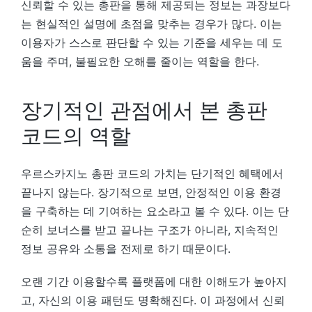
신뢰할 수 있는 총판을 통해 제공되는 정보는 과장보다
는 현실적인 설명에 초점을 맞추는 경우가 많다. 이는
이용자가 스스로 판단할 수 있는 기준을 세우는 데 도
움을 주며, 불필요한 오해를 줄이는 역할을 한다.
장기적인 관점에서 본 총판
코드의 역할
우르스카지노 총판 코드의 가치는 단기적인 혜택에서
끝나지 않는다. 장기적으로 보면, 안정적인 이용 환경
을 구축하는 데 기여하는 요소라고 볼 수 있다. 이는 단
순히 보너스를 받고 끝나는 구조가 아니라, 지속적인
정보 공유와 소통을 전제로 하기 때문이다.
오랜 기간 이용할수록 플랫폼에 대한 이해도가 높아지
고, 자신의 이용 패턴도 명확해진다. 이 과정에서 신뢰