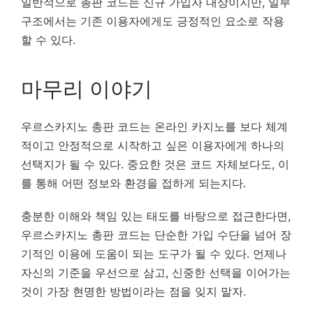
일반적으로 총판 코드는 신규 가입자 대상이지만, 일부
구조에서는 기존 이용자에게도 긍정적인 요소로 작용
할 수 있다.
마무리 이야기
우르스카지노 총판 코드는 온라인 카지노를 보다 체계
적이고 안정적으로 시작하고 싶은 이용자에게 하나의
선택지가 될 수 있다. 중요한 것은 코드 자체보다도, 이
를 통해 어떤 정보와 환경을 접하게 되는지다.
충분한 이해와 책임 있는 태도를 바탕으로 접근한다면,
우르스카지노 총판 코드는 단순한 가입 수단을 넘어 장
기적인 이용에 도움이 되는 도구가 될 수 있다. 언제나
자신의 기준을 우선으로 삼고, 신중한 선택을 이어가는
것이 가장 현명한 방법이라는 점을 잊지 말자.