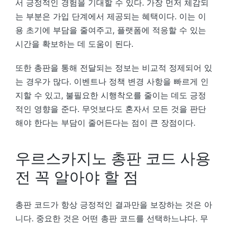
서 긍정적인 경험을 기대할 수 있다. 가장 먼저 체감되
는 부분은 가입 단계에서 제공되는 혜택이다. 이는 이
용 초기에 부담을 줄여주고, 플랫폼에 적응할 수 있는
시간을 확보하는 데 도움이 된다.
또한 총판을 통해 전달되는 정보는 비교적 정제되어 있
는 경우가 많다. 이벤트나 정책 변경 사항을 빠르게 인
지할 수 있고, 불필요한 시행착오를 줄이는 데도 긍정
적인 영향을 준다. 무엇보다도 혼자서 모든 것을 판단
해야 한다는 부담이 줄어든다는 점이 큰 장점이다.
우르스카지노 총판 코드 사용
전 꼭 알아야 할 점
총판 코드가 항상 긍정적인 결과만을 보장하는 것은 아
니다. 중요한 것은 어떤 총판 코드를 선택하느냐다. 무