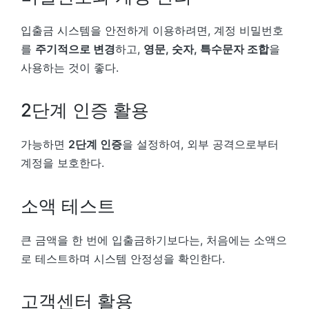
입출금 시스템을 안전하게 이용하려면, 계정 비밀번호
를
주기적으로 변경
하고,
영문, 숫자, 특수문자 조합
을
사용하는 것이 좋다.
2단계 인증 활용
가능하면
2단계 인증
을 설정하여, 외부 공격으로부터
계정을 보호한다.
소액 테스트
큰 금액을 한 번에 입출금하기보다는, 처음에는 소액으
로 테스트하며 시스템 안정성을 확인한다.
고객센터 활용