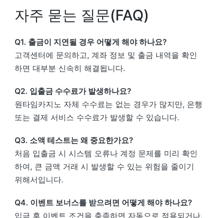
자주 묻는 질문(FAQ)
Q1. 출금이 지연될 경우 어떻게 해야 하나요?
고객센터에 문의하고, 계좌 정보 및 출금 내역을 확인
하면 대부분 신속히 해결됩니다.
Q2. 입출금 수수료가 발생하나요?
원타임카지노 자체 수수료는 없는 경우가 많지만, 은행
또는 결제 서비스 수수료가 발생할 수 있습니다.
Q3. 소액 테스트는 왜 중요한가요?
처음 입출금 시 시스템 오류나 계정 문제를 미리 확인
하여, 큰 금액 거래 시 발생할 수 있는 위험을 줄이기
위해서입니다.
Q4. 이벤트 보너스를 받으려면 어떻게 해야 하나요?
입금 후 이벤트 조건을 충족하면 자동으로 적용되거나,