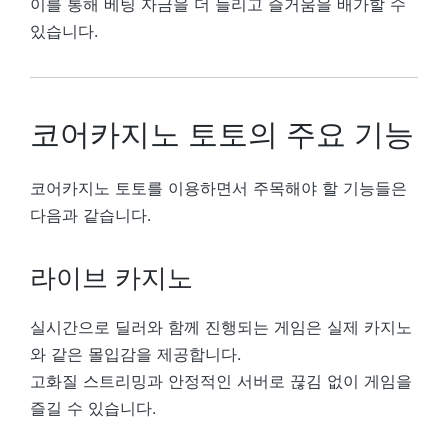
이를 통해 베팅 자금을 더 늘리고 즐거움을 배가할 수
있습니다.
코어카지노 토토의 주요 기능
코어카지노 토토를 이용하면서 주목해야 할 기능들은
다음과 같습니다.
라이브 카지노
실시간으로 딜러와 함께 진행되는 게임은 실제 카지노
와 같은 몰입감을 제공합니다.
고화질 스트리밍과 안정적인 서버로 끊김 없이 게임을
즐길 수 있습니다.