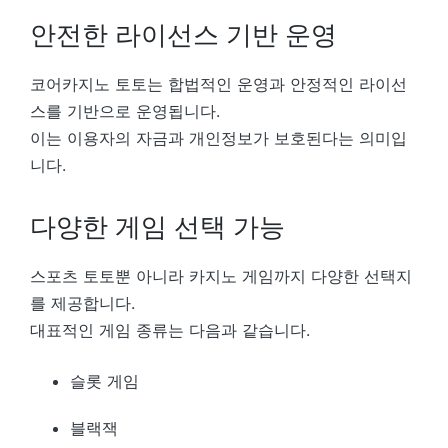
안전한 라이선스 기반 운영
코어카지노 토토는 합법적인 운영과 안정적인 라이선
스를 기반으로 운영됩니다.
이는 이용자의 자금과 개인정보가 보호된다는 의미입
니다.
다양한 게임 선택 가능
스포츠 토토뿐 아니라 카지노 게임까지 다양한 선택지
를 제공합니다.
대표적인 게임 종류는 다음과 같습니다.
슬롯 게임
블랙잭