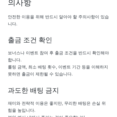
의사항
안전한 이용을 위해 반드시 알아야 할 주의사항이 있습
니다.
출금 조건 확인
보너스나 이벤트 참여 후 출금 조건을 반드시 확인해야
합니다.
롤링 금액, 최소 배팅 횟수, 이벤트 기간 등을 이해하지
못하면 출금이 제한될 수 있습니다.
과도한 배팅 금지
재미와 전략적 이용은 좋지만, 무리한 배팅은 손실 위
험을 높입니다.