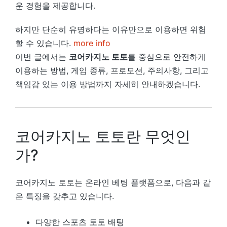
운 경험을 제공합니다.
하지만 단순히 유명하다는 이유만으로 이용하면 위험
할 수 있습니다.
more info
이번 글에서는
코어카지노 토토
를 중심으로 안전하게
이용하는 방법, 게임 종류, 프로모션, 주의사항, 그리고
책임감 있는 이용 방법까지 자세히 안내하겠습니다.
코어카지노 토토란 무엇인
가?
코어카지노 토토는 온라인 베팅 플랫폼으로, 다음과 같
은 특징을 갖추고 있습니다.
다양한 스포츠 토토 배팅