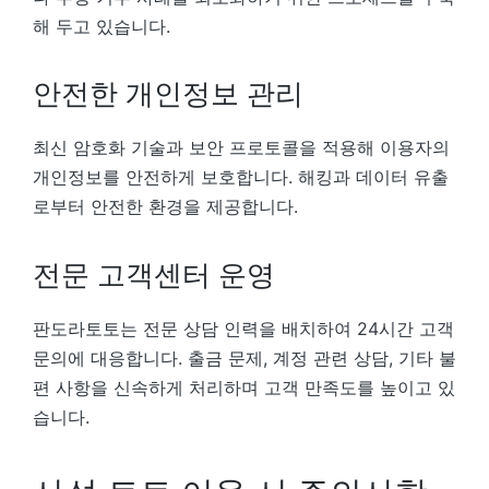
해 두고 있습니다.
안전한 개인정보 관리
최신 암호화 기술과 보안 프로토콜을 적용해 이용자의
개인정보를 안전하게 보호합니다. 해킹과 데이터 유출
로부터 안전한 환경을 제공합니다.
전문 고객센터 운영
판도라토토는 전문 상담 인력을 배치하여 24시간 고객
문의에 대응합니다. 출금 문제, 계정 관련 상담, 기타 불
편 사항을 신속하게 처리하며 고객 만족도를 높이고 있
습니다.