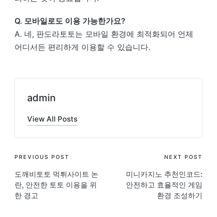
Q. 모바일로도 이용 가능한가요?
A. 네, 판도라토토는 모바일 환경에 최적화되어 언제
어디서든 편리하게 이용할 수 있습니다.
admin
View All Posts
Post
PREVIOUS POST
NEXT POST
도깨비토토 먹튀사이트 논
미니카지노 추천인코드:
navigation
란, 안전한 토토 이용을 위
안전하고 효율적인 게임
한 경고
환경 조성하기