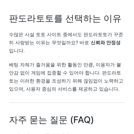
판도라토토를 선택하는 이유
수많은 사설 토토 사이트 중에서도 판도라토토가 꾸준
히 사랑받는 이유는 무엇일까요? 바로
신뢰와 안정성
입니다.
베팅 자체가 즐거움을 위한 활동인 만큼, 이용자가 불
안감 없이 게임에 집중할 수 있어야 합니다. 판도라토
토는 이러한 환경을 조성하기 위해 끊임없이 노력하고
있으며, 사용자 중심의 서비스를 제공하고 있습니다.
자주 묻는 질문 (FAQ)