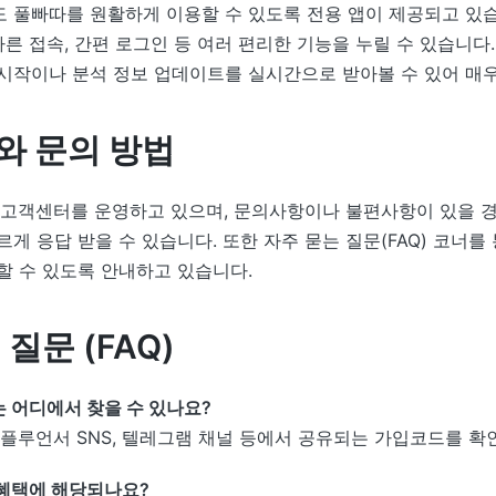
 풀빠따를 원활하게 이용할 수 있도록 전용 앱이 제공되고 있습
빠른 접속, 간편 로그인 등 여러 편리한 기능을 누릴 수 있습니다
시작이나 분석 정보 업데이트를 실시간으로 받아볼 수 있어 매우
와 문의 방법
 고객센터를 운영하고 있으며, 문의사항이나 불편사항이 있을 
게 응답 받을 수 있습니다. 또한 자주 묻는 질문(FAQ) 코너를
할 수 있도록 안내하고 있습니다.
질문 (FAQ)
 어디에서 찾을 수 있나요?
인플루언서 SNS, 텔레그램 채널 등에서 공유되는 가입코드를 확
혜택에 해당되나요?