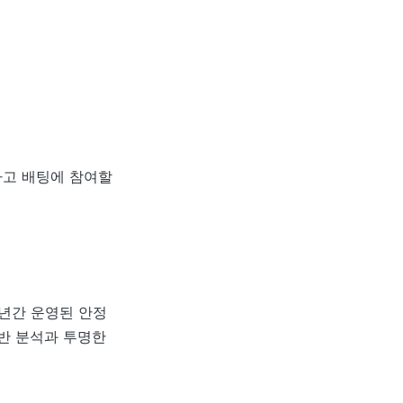
하고 배팅에 참여할
수년간 운영된 안정
기반 분석과 투명한