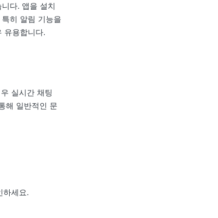
니다. 앱을 설치
. 특히 알림 기능을
 유용합니다.
경우 실시간 채팅
 통해 일반적인 문
인하세요.