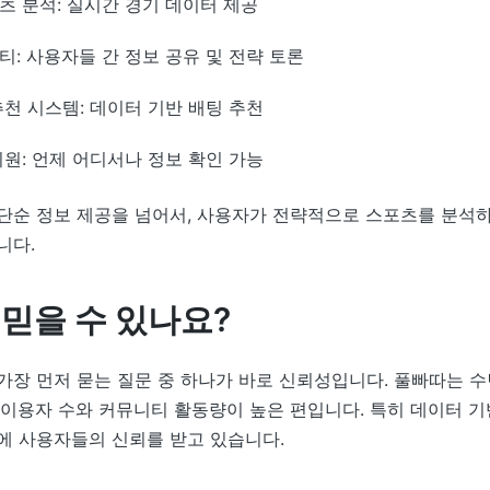
츠 분석: 실시간 경기 데이터 제공
티: 사용자들 간 정보 공유 및 전략 토론
추천 시스템: 데이터 기반 배팅 추천
지원: 언제 어디서나 정보 확인 가능
단순 정보 제공을 넘어서, 사용자가 전략적으로 스포츠를 분석
니다.
믿을 수 있나요?
가장 먼저 묻는 질문 중 하나가 바로 신뢰성입니다. 풀빠따는 
 이용자 수와 커뮤니티 활동량이 높은 편입니다. 특히 데이터 
에 사용자들의 신뢰를 받고 있습니다.