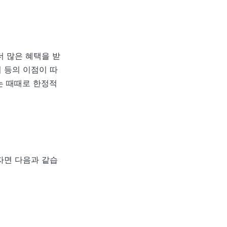
더 많은 혜택을 받
여 등의 이점이 따
는 때때로 한정적
자면 다음과 같습