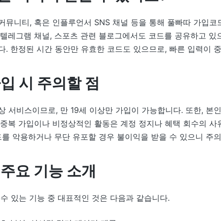
커뮤니티, 혹은 인플루언서 SNS 채널 등을 통해 풀빠따 가입코
 텔레그램 채널, 스포츠 관련 블로그에서도 코드를 공유하고 있
다. 한정된 시간 동안만 유효한 코드도 있으므로, 빠른 입력이 
입 시 주의할 점
상 서비스이므로, 만 19세 이상만 가입이 가능합니다. 또한, 본
 중복 가입이나 비정상적인 활동은 계정 정지나 혜택 회수의 사
코드를 악용하거나 무단 유포할 경우 불이익을 받을 수 있으니 주
주요 기능 소개
 수 있는 기능 중 대표적인 것은 다음과 같습니다.