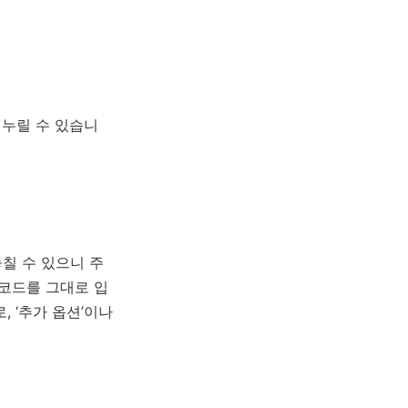
 누릴 수 있습니
칠 수 있으니 주
 코드를 그대로 입
 ‘추가 옵션’이나