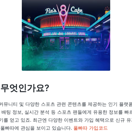
 무엇인가요?
커뮤니티 및 다양한 스포츠 관련 콘텐츠를 제공하는 인기 플랫폼
, 배팅 정보, 실시간 분석 등 스포츠 팬들에게 유용한 정보를 빠
기를 얻고 있죠. 최근엔 다양한 이벤트와 가입 혜택으로 신규 
 풀빠따에 관심을 보이고 있습니다.
풀빠따 가입코드