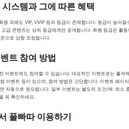
 시스템과 그에 따른 혜택
원 외에도 VIP, VVIP 등의 등급이 존재합니다. 등급이 높아질
 고급 콘텐츠는 상위 등급에게만 공개됩니다. 회원 등급은 활동량
기준으로 상향 조정됩니다.
벤트 참여 방법
한 이벤트에도 참여할 수 있습니다. 대표적인 이벤트로는 출석체
웰컴 이벤트 등이 있으며, 참여 방법은 간단합니다. 이벤트 페이지
면 자동으로 응모됩니다. 일부 이벤트는 별도의 조건(예: 최소 충
을 꼭 확인하세요.
서 풀빠따 이용하기