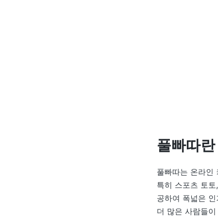
풀빠따란
풀빠따는 온라인 
특히 스포츠 토토
공하여 폭넓은 인
더 많은 사람들이