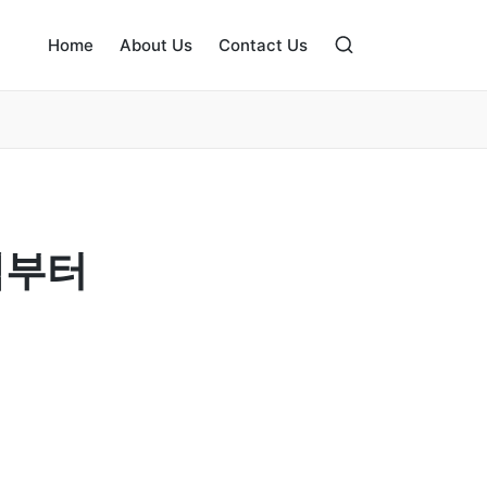
Home
About Us
Contact Us
택부터