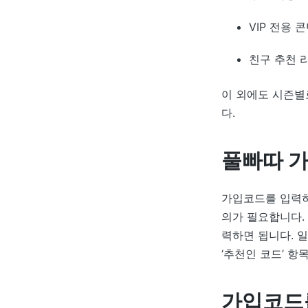
VIP 전용 
친구 추천 
이 외에도 시즌별
다.
풀빠따 가
가입코드를 입력하
의가 필요합니다.
력하면 됩니다. 
‘추천인 코드’ 항
가입코드를