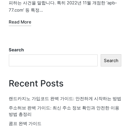
피하는 사건을 말합니다. 특히 2022년 11월 개점한 ‘apb-
77.com’ 등 특정…
Read More
Search
Search
Recent Posts
랜드카지노 가입코드 완벽 가이드: 안전하게 시작하는 방법
주소허브 완벽 가이드: 최신 주소 정보 확인과 안전한 이용
방법 총정리
콤프 완벽 가이드