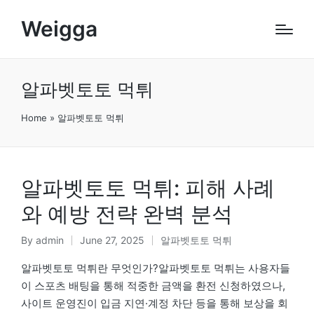
Weigga
알파벳토토 먹튀
Home
»
알파벳토토 먹튀
알파벳토토 먹튀: 피해 사례
와 예방 전략 완벽 분석
By
admin
June 27, 2025
알파벳토토 먹튀
Posted
Posted
by
in
알파벳토토 먹튀란 무엇인가?알파벳토토 먹튀는 사용자들
이 스포츠 배팅을 통해 적중한 금액을 환전 신청하였으나,
사이트 운영진이 입금 지연·계정 차단 등을 통해 보상을 회