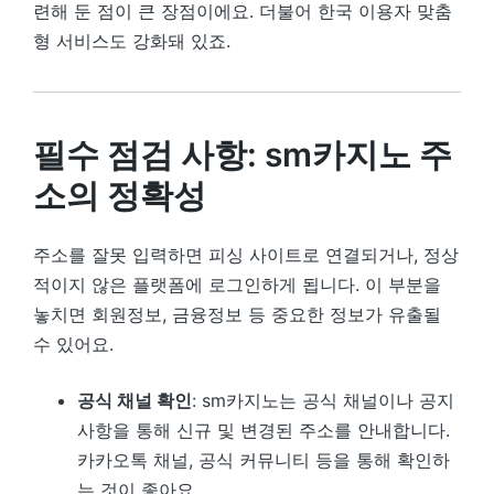
련해 둔 점이 큰 장점이에요. 더불어 한국 이용자 맞춤
형 서비스도 강화돼 있죠.
필수 점검 사항: sm카지노 주
소의 정확성
주소를 잘못 입력하면 피싱 사이트로 연결되거나, 정상
적이지 않은 플랫폼에 로그인하게 됩니다. 이 부분을
놓치면 회원정보, 금융정보 등 중요한 정보가 유출될
수 있어요.
공식 채널 확인
: sm카지노는 공식 채널이나 공지
사항을 통해 신규 및 변경된 주소를 안내합니다.
카카오톡 채널, 공식 커뮤니티 등을 통해 확인하
는 것이 좋아요.