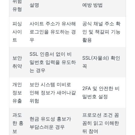
위험
설명
예방 방법
유형
피싱
사이트 주소가 유사해
공식 채널 주소 확
사이
로그인을 유도하는 경
인 및 책갈피 기능
트
우
활용
SSL 인증서 없이 비
보안
SSL(자물쇠) 확인
밀번호 입력을 유도하
취약
꼭
는 경우
개인
보안 시스템 미비로
2FA 및 안전한 비
정보
인해 정보가 새어나갈
밀번호 설정
유출
위험
과도
프로모션 조건 꼼
현금 유도성 홍보가
한 홍
꼼히 읽고 이해한
부담스러운 경우
보
뒤 참여