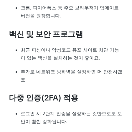
크롬, 파이어폭스 등 주요 브라우저가 업데이트
버전을 권장합니다.
백신 및 보안 프로그램
최근 피싱이나 악성코드 유포 사이트 차단 기능
이 있는 백신을 설치하는 것이 좋아요.
추가로 네트워크 방화벽을 설정하면 더 안전하겠
죠.
다중 인증(2FA) 적용
로그인 시 2단계 인증을 설정하는 것만으로도 보
안이 훨씬 강화됩니다.