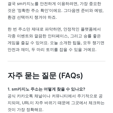
결국 sm카지노를 안전하게 이용하려면, 가장 중요한
것은 ‘정확한 주소 확인’이에요. 그다음엔 준비와 예방,
환경 선택까지 챙겨야 하죠.
한 번 주소만 제대로 파악하면, 안정적인 플랫폼에서
각종 이벤트와 깔끔한 인터페이스, 그리고 승률 좋은
게임을 즐길 수 있어요. 오늘 소개한 팁들, 모두 챙기면
안전과 재미, 두 마리 토끼를 잡을 수 있을 거예요.
자주 묻는 질문 (FAQs)
1. sm카지노 주소는 어떻게 찾을 수 있나요?
공식 카카오톡 채널이나 커뮤니티에서 주기적으로 공
지되며, URL이 자주 바뀌기 때문에 그곳에서 체크하는
것이 가장 정확해요.