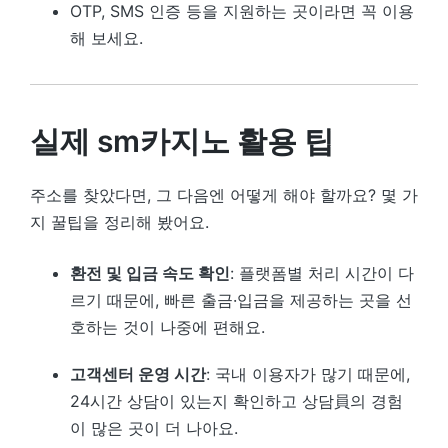
OTP, SMS 인증 등을 지원하는 곳이라면 꼭 이용
해 보세요.
실제 sm카지노 활용 팁
주소를 찾았다면, 그 다음엔 어떻게 해야 할까요? 몇 가
지 꿀팁을 정리해 봤어요.
환전 및 입금 속도 확인
: 플랫폼별 처리 시간이 다
르기 때문에, 빠른 출금·입금을 제공하는 곳을 선
호하는 것이 나중에 편해요.
고객센터 운영 시간
: 국내 이용자가 많기 때문에,
24시간 상담이 있는지 확인하고 상담員의 경험
이 많은 곳이 더 나아요.