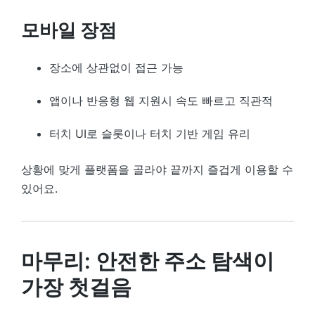
모바일 장점
장소에 상관없이 접근 가능
앱이나 반응형 웹 지원시 속도 빠르고 직관적
터치 UI로 슬롯이나 터치 기반 게임 유리
상황에 맞게 플랫폼을 골라야 끝까지 즐겁게 이용할 수
있어요.
마무리: 안전한 주소 탐색이
가장 첫걸음