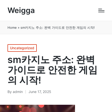
Weigga
Home
»
sm카지노 주소: 완벽 가이드로 안전한 게임의 시작!
Posted
Uncategorized
in
sm카지노 주소: 완벽
가이드로 안전한 게임
의 시작!
By
admin
June 17, 2025
Posted
by